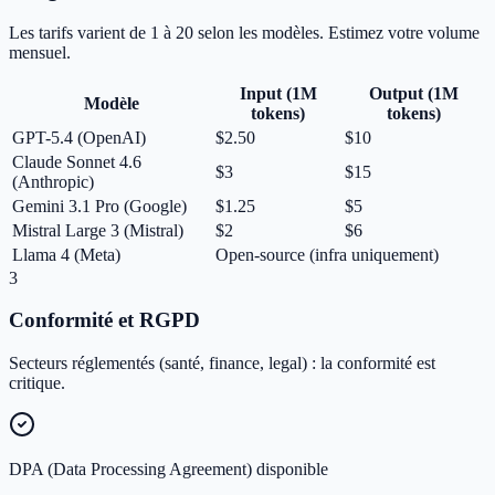
Les tarifs varient de 1 à 20 selon les modèles. Estimez votre volume
mensuel.
Input (1M
Output (1M
Modèle
tokens)
tokens)
GPT-5.4 (OpenAI)
$2.50
$10
Claude Sonnet 4.6
$3
$15
(Anthropic)
Gemini 3.1 Pro (Google)
$1.25
$5
Mistral Large 3 (Mistral)
$2
$6
Llama 4 (Meta)
Open-source (infra uniquement)
3
Conformité et RGPD
Secteurs réglementés (santé, finance, legal) : la conformité est
critique.
DPA (Data Processing Agreement) disponible