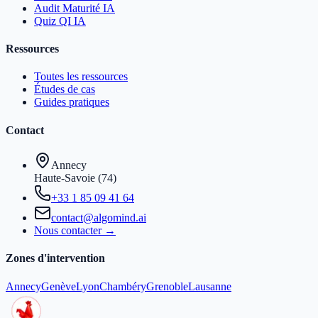
Audit Maturité IA
Quiz QI IA
Ressources
Toutes les ressources
Études de cas
Guides pratiques
Contact
Annecy
Haute-Savoie (74)
+33 1 85 09 41 64
contact@algomind.ai
Nous contacter →
Zones d'intervention
Annecy
Genève
Lyon
Chambéry
Grenoble
Lausanne