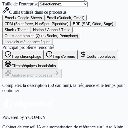
Taille de l'entreprise
Outils utilisés dans ce processus
Excel / Google Sheets
Email (Outlook, Gmail)
CRM (Salesforce, HubSpot, Pipedrive)
ERP (SAP, Odoo, Sage)
Slack / Teams
Notion / Asana / Trello
Outils comptables (QuickBooks, Pennylane)
Logiciels métier spécifiques
Principal problème rencontré
Trop chronophage
Trop d'erreurs
Coûts trop élevés
Clients/équipes insatisfaits
Analyser mon processus
Complétez la description (50 car. min), la fréquence et le temps pour
continuer
Powered by YOOMKY
Cabinet de conseil IA et automatisation de référence sur l'Arc Alpin.