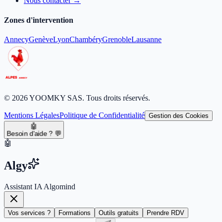
Nous contacter →
Zones d'intervention
Annecy
Genève
Lyon
Chambéry
Grenoble
Lausanne
© 2026 YOOMKY SAS. Tous droits réservés.
Mentions Légales
Politique de Confidentialité
Gestion des Cookies
🤖
Besoin d'aide ? 💬
🤖
Algy
Assistant IA Algomind
Vos services ?
Formations
Outils gratuits
Prendre RDV