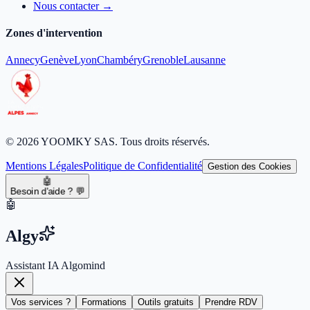
Nous contacter →
Zones d'intervention
Annecy
Genève
Lyon
Chambéry
Grenoble
Lausanne
© 2026 YOOMKY SAS. Tous droits réservés.
Mentions Légales
Politique de Confidentialité
Gestion des Cookies
🤖
Besoin d'aide ? 💬
🤖
Algy
Assistant IA Algomind
Vos services ?
Formations
Outils gratuits
Prendre RDV