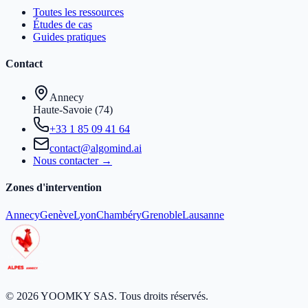
Toutes les ressources
Études de cas
Guides pratiques
Contact
Annecy
Haute-Savoie (74)
+33 1 85 09 41 64
contact@algomind.ai
Nous contacter →
Zones d'intervention
Annecy
Genève
Lyon
Chambéry
Grenoble
Lausanne
© 2026 YOOMKY SAS. Tous droits réservés.